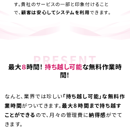
す。貴社のサービスの一部と印象付けること
で、
顧客は安心してシステムを利用
できます。
PRESENT
最大
８
時間！
持ち越し可能
な無料作業時
間！
なんと、業界では珍しい
「持ち越し可能」な無料作
業時間
がついてきます。
最大８時間まで持ち越す
ことができる
ので、月々の管理費に
納得感
がでて
きます。