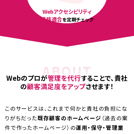
Webアクセシビリティ
規格適合
を定期チェック
ABOUT
Webのプロが
管理を代行
することで、
貴社
の
顧客満足度をアップ
させます！
このサービスは、これまで何かと貴社の負担にな
りがちだった
既存顧客のホームページ
（過去の案
件で作ったホームページ）の
運用・保守・管理業