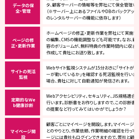
タ、顧客サーバーの情報等を弊社にて保全管理いた
データの保
全・管理
（※サーバー上にあるファイルやDBのバックアッ
のレンタルサーバーの機能に依存します）
ホームページの修正・更新作業を弊社にて実施でき
の編集、CMSの機能調整なども可能です。なお、
ページの修
正・更新作業
容のボリュームが、無料特典の作業時間内に収ま
作成して貴社にお送り致します。
Webサイト監視システムが15分おきに「サイトが
サイトの死活
ーが動いているか」を確認する死活監視を行います
監視
場合、貴社に対して自動通知が発信されます。
Webアクセシビリティ、セキュリティ、JIS規格適
定期的なWe
行います。診断書をお作りしますので、この診断書
b健康診断
の提案など行ってみてはいかがでしょうか？
顧客ごとにマイページを開設します。マイページに
とのやりとり、作業依頼、作業明細の確認を行って
マイページ開
設
ージには貴社もログインできますので、弊社と顧客