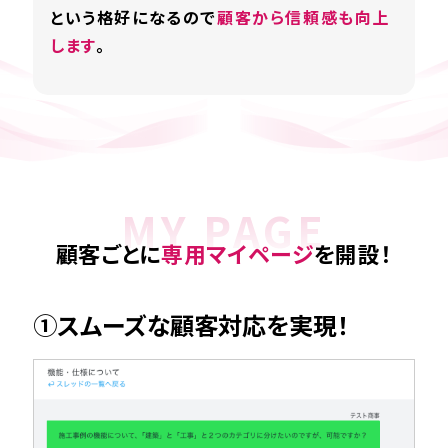
という格好になるので
顧客から信頼感も向上
します
。
MY PAGE
顧客ごとに
専用マイページ
を開設！
①スムーズな顧客対応を実現！