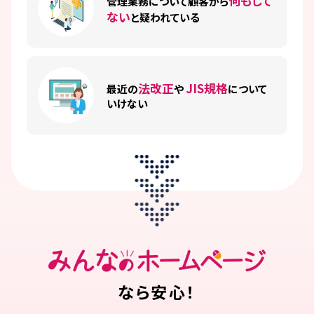
何もして
管理業務について顧客から
ない
と疑われている
法改正
JIS規格
最近の
や
について
いけない
なら安心！