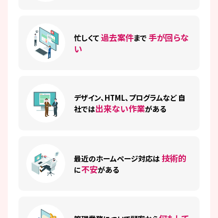
過去案件
手が回らな
忙しくて
まで
い
デザイン、HTML、プログラムなど
自
出来ない作業
社では
がある
技術的
最近のホームページ対応は
不安
に
がある