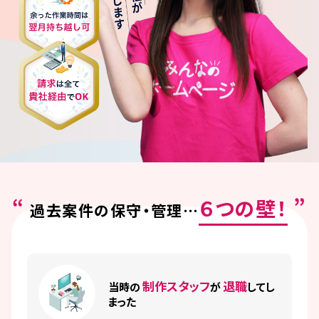
６つの壁！
過去案件の保守・管理⋯
制作スタッフ
退職
当時の
が
してし
まった