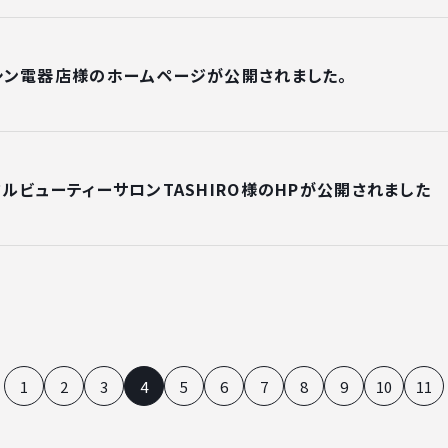
シン電器店様のホームページが公開されました。
ルビューティーサロンTASHIRO様のHPが公開されました
1
2
3
4
5
6
7
8
9
10
11