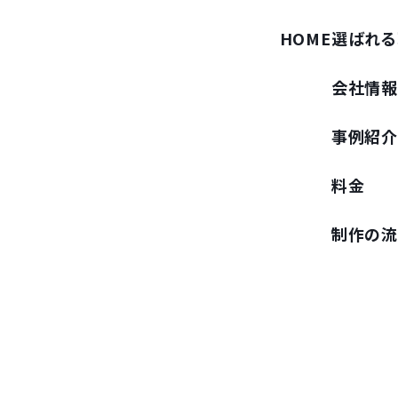
HOME
選ばれる
会社情
事例紹
料金
制作の